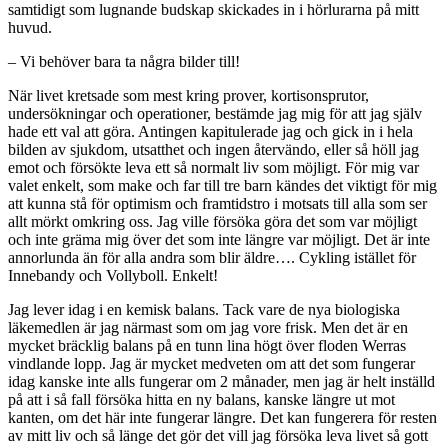
samtidigt som lugnande budskap skickades in i hörlurarna på mitt
huvud.
– Vi behöver bara ta några bilder till!
När livet kretsade som mest kring prover, kortisonsprutor,
undersökningar och operationer, bestämde jag mig för att jag själv
hade ett val att göra. Antingen kapitulerade jag och gick in i hela
bilden av sjukdom, utsatthet och ingen återvändo, eller så höll jag
emot och försökte leva ett så normalt liv som möjligt. För mig var
valet enkelt, som make och far till tre barn kändes det viktigt för mig
att kunna stå för optimism och framtidstro i motsats till alla som ser
allt mörkt omkring oss. Jag ville försöka göra det som var möjligt
och inte gräma mig över det som inte längre var möjligt. Det är inte
annorlunda än för alla andra som blir äldre…. Cykling istället för
Innebandy och Vollyboll. Enkelt!
Jag lever idag i en kemisk balans. Tack vare de nya biologiska
läkemedlen är jag närmast som om jag vore frisk. Men det är en
mycket bräcklig balans på en tunn lina högt över floden Werras
vindlande lopp. Jag är mycket medveten om att det som fungerar
idag kanske inte alls fungerar om 2 månader, men jag är helt inställd
på att i så fall försöka hitta en ny balans, kanske längre ut mot
kanten, om det här inte fungerar längre. Det kan fungerera för resten
av mitt liv och så länge det gör det vill jag försöka leva livet så gott