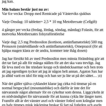
jag kan.
Min balans består just nu av:
Var 6:e vecka: Dropp med Remicade på Västerviks sjukhus
Varje Onsdag: 10 tabletter= 2,5 * 10 mg Metothrexate (Cellgift)
4 gånger per vecka (fredag, lördag, söndag, måndag) Folasin, för att
motverka Metothrexates folsyraförstörelse
Varje dag: 2,5 mg Prednosilon (kortison, antiinflamatoriskt) 500 mg
Pronaxen (smärtstillande och antiinflamatoriskt), Omeprazol (för att
hjälpa magen klara av de andra, kommer inte ihåg dosen)
Jag har försökt bli av med Prednosilon men minsta förändring gör att
det tar fart på allt för många ställen för att det ska vara trevligt. Jag
får leva med en lite trindare kropp och tändsticksarmar och ben trots
att jag egentligen tycker att jag är någon helt annan. Agaton Sax har
ju alltid varit en idol för mig och han ser ju lite ut på det sättet… ;o)
När det gäller själva cyklandet klarar jag cirka två timmar på en
normal bergscykel (mountainbike) och därför är inte det för
närvarande något alternaiv för en cykeltur som denna. Liggcykeln är
en nödvändighet för närvarande för att kunna cykla lite längre turer.
Framför allt är det vänster axel och vänster fotled som krånglar men
en halv timmes mjuk inkörning brukar få fart på fotleden och axeln