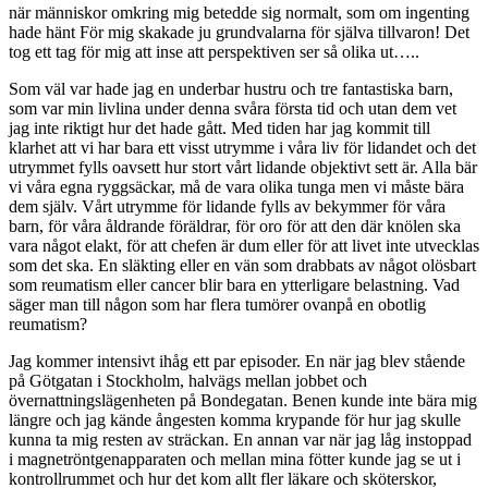
när människor omkring mig betedde sig normalt, som om ingenting
hade hänt För mig skakade ju grundvalarna för själva tillvaron! Det
tog ett tag för mig att inse att perspektiven ser så olika ut…..
Som väl var hade jag en underbar hustru och tre fantastiska barn,
som var min livlina under denna svåra första tid och utan dem vet
jag inte riktigt hur det hade gått. Med tiden har jag kommit till
klarhet att vi har bara ett visst utrymme i våra liv för lidandet och det
utrymmet fylls oavsett hur stort vårt lidande objektivt sett är. Alla bär
vi våra egna ryggsäckar, må de vara olika tunga men vi måste bära
dem själv. Vårt utrymme för lidande fylls av bekymmer för våra
barn, för våra åldrande föräldrar, för oro för att den där knölen ska
vara något elakt, för att chefen är dum eller för att livet inte utvecklas
som det ska. En släkting eller en vän som drabbats av något olösbart
som reumatism eller cancer blir bara en ytterligare belastning. Vad
säger man till någon som har flera tumörer ovanpå en obotlig
reumatism?
Jag kommer intensivt ihåg ett par episoder. En när jag blev stående
på Götgatan i Stockholm, halvägs mellan jobbet och
övernattningslägenheten på Bondegatan. Benen kunde inte bära mig
längre och jag kände ångesten komma krypande för hur jag skulle
kunna ta mig resten av sträckan. En annan var när jag låg instoppad
i magnetröntgenapparaten och mellan mina fötter kunde jag se ut i
kontrollrummet och hur det kom allt fler läkare och sköterskor,