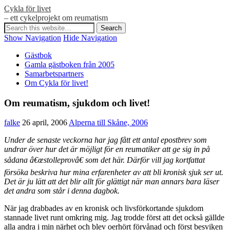
Cykla för livet
– ett cykelprojekt om reumatism
Show Navigation
Hide Navigation
Gästbok
Gamla gästboken från 2005
Samarbetspartners
Om Cykla för livet!
Om reumatism, sjukdom och livet!
falke
26 april, 2006
Alperna till Skåne, 2006
Under de senaste veckorna har jag fått ett antal epostbrev som
undrar över hur det är möjligt för en reumatiker att ge sig in på
sådana â€œstolleprovâ€ som det här. Därför vill jag kortfattat
försöka beskriva hur mina erfarenheter av att bli kronisk sjuk ser ut.
Det är ju lätt att det blir allt för glättigt när man annars bara läser
det andra som står i denna dagbok.
När jag drabbades av en kronisk och livsförkortande sjukdom
stannade livet runt omkring mig. Jag trodde först att det också gällde
alla andra i min närhet och blev oerhört förvånad och först besviken