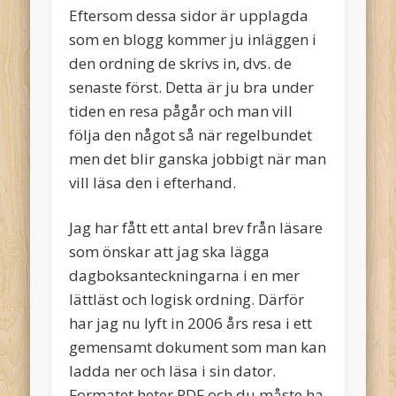
Eftersom dessa sidor är upplagda
som en blogg kommer ju inläggen i
den ordning de skrivs in, dvs. de
senaste först. Detta är ju bra under
tiden en resa pågår och man vill
följa den något så när regelbundet
men det blir ganska jobbigt när man
vill läsa den i efterhand.
Jag har fått ett antal brev från läsare
som önskar att jag ska lägga
dagboksanteckningarna i en mer
lättläst och logisk ordning. Därför
har jag nu lyft in 2006 års resa i ett
gemensamt dokument som man kan
ladda ner och läsa i sin dator.
Formatet heter PDF och du måste ha