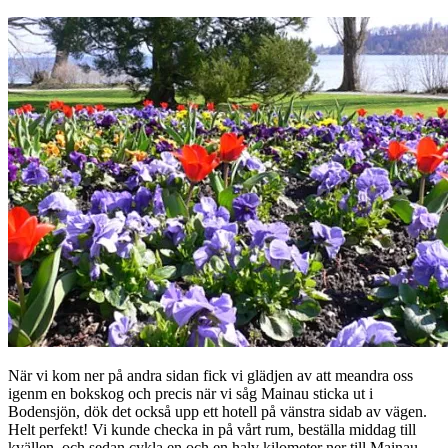
När vi kom ner på andra sidan fick vi glädjen av att meandra oss
igenm en bokskog och precis när vi såg Mainau sticka ut i
Bodensjön, dök det också upp ett hotell på vänstra sidab av vägen.
Helt perfekt! Vi kunde checka in på vårt rum, beställa middag till
kvällen, och sedan cykla en och en halv kilometer ner till Mainau