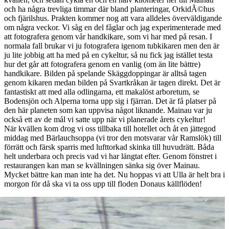
och ha några trevliga timmar där bland planteringar, OrkidÃ©hus
och fjärilshus. Prakten kommer nog att vara alldeles överväldigande
om några veckor. Vi såg en del fåglar och jag experimenterade med
att fotografera genom vår handkikare, som vi har med på resan. I
normala fall brukar vi ju fotografera igenom tubkikaren men den är
ju lite jobbig att ha med på en cykeltur, så nu fick jag istället testa
hur det går att fotografera genom en vanlig (om än lite bättre)
handkikare. Bilden på spelande Skäggdoppingar är alltså tagen
genom kikaren medan bilden på Svartkråkan är tagen direkt. Det är
fantastiskt att med alla odlingarna, ett makalöst arboretum, se
Bodensjön och Alperna torna upp sig i fjärran. Det är få platser på
den här planeten som kan uppvisa något liknande. Mainau var ju
också ett av de mål vi satte upp när vi planerade årets cykeltur!
När kvällen kom drog vi oss tillbaka till hotellet och åt en jättegod
middag med Bärlauchsoppa (vi tror den motsvarar vår Ramslök) till
förrätt och färsk sparris med lufttorkad skinka till huvudrätt. Båda
helt underbara och precis vad vi har längtat efter. Genom fönstret i
restaurangen kan man se kvällningen sänka sig över Mainau.
Mycket bättre kan man inte ha det. Nu hoppas vi att Ulla är helt bra i
morgon för då ska vi ta oss upp till floden Donaus källflöden!