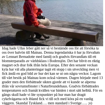
Idag hade Ullas feber gått ner så vi bestämde oss för att försöka ta
oss över halvön till Mainau. Denna legendariska ö har ju förvaltats
av Lennart Bernadotte med familj och gradvis förvandlats till ett
blomsterparadis av världsklass i Bodensjön. Det har blivit en riktig
magnet och drar folk ifrån hela Europa. Efter den senaste veckan
kyla har väl alla planteringar tagit ett stopp i sin utveckling men vi
fick ändå en god bild av hur det kan se ut om några veckor. Lagom
till vårt besök på Mainau kom också värmen. Dagen började med 13
grader men den förbättrade sikten gjorde att vi kunde se alperna
ifrån vår sovrumsfönster i Naturfreundehaus. Gradvis förbättrades
temperaturen och framåt kvällen var himlen i stort sätt helblå. För en
gångs skull hade vi lite synpunkter på hur man har dragit
cykelvägarna och ibland fick vi till och med köra på en vanlig
väggren. Skandal Tyskland…. men standard i Sverige….. ;o)