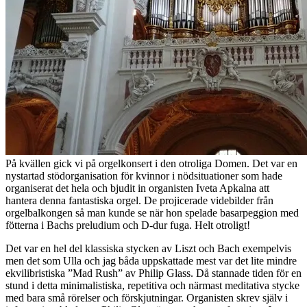
På kvällen gick vi på orgelkonsert i den otroliga Domen. Det var en
nystartad stödorganisation för kvinnor i nödsituationer som hade
organiserat det hela och bjudit in organisten Iveta Apkalna att
hantera denna fantastiska orgel. De projicerade videbilder från
orgelbalkongen så man kunde se när hon spelade basarpeggion med
fötterna i Bachs preludium och D-dur fuga. Helt otroligt!
Det var en hel del klassiska stycken av Liszt och Bach exempelvis
men det som Ulla och jag båda uppskattade mest var det lite mindre
ekvilibristiska ”Mad Rush” av Philip Glass. Då stannade tiden för en
stund i detta minimalistiska, repetitiva och närmast meditativa stycke
med bara små rörelser och förskjutningar. Organisten skrev själv i