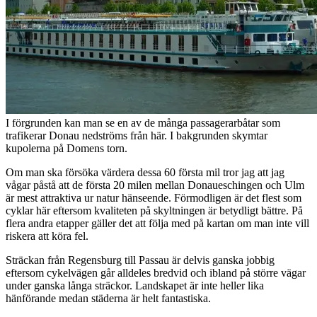
I förgrunden kan man se en av de många passagerarbåtar som
trafikerar Donau nedströms från här. I bakgrunden skymtar
kupolerna på Domens torn.
Om man ska försöka värdera dessa 60 första mil tror jag att jag
vågar påstå att de första 20 milen mellan Donaueschingen och Ulm
är mest attraktiva ur natur hänseende. Förmodligen är det flest som
cyklar här eftersom kvaliteten på skyltningen är betydligt bättre. På
flera andra etapper gäller det att följa med på kartan om man inte vill
riskera att köra fel.
Sträckan från Regensburg till Passau är delvis ganska jobbig
eftersom cykelvägen går alldeles bredvid och ibland på större vägar
under ganska långa sträckor. Landskapet är inte heller lika
hänförande medan städerna är helt fantastiska.