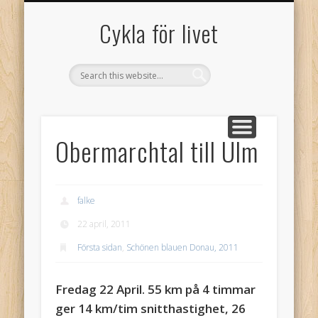
GAMLA GÄSTBOKEN FRÅN 2005
SAMARBETSPARTNERS
OM CYKLA FÖR LIVET!
GÄSTBOK
Cykla för livet
Obermarchtal till Ulm
falke
22 april, 2011
Första sidan
,
Schönen blauen Donau, 2011
Fredag 22 April. 55 km på 4 timmar
ger 14 km/tim snitthastighet, 26