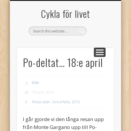
GAMLA GÄSTBOKEN FRÅN 2005
SAMARBETSPARTNERS
OM CYKLA FÖR LIVET!
GÄSTBOK
Cykla för livet
Po-deltat… 18:e april
falke
18 april, 2010
Första sidan
,
Giro d'Italia, 2010
I går gjorde vi den långa resan upp
från Monte Gargano upp till Po-