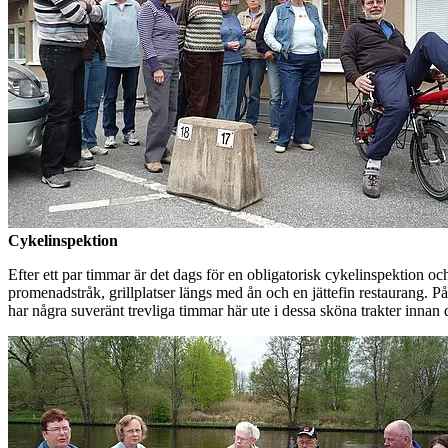
Cykelinspektion
Efter ett par timmar är det dags för en obligatorisk cykelinspektion
promenadstråk, grillplatser längs med ån och en jättefin restaurang. På 
har några suveränt trevliga timmar här ute i dessa sköna trakter innan de