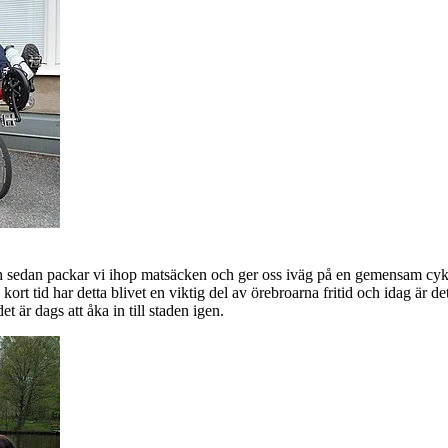
 och sedan packar vi ihop matsäcken och ger oss iväg på en gemensam cy
kort tid har detta blivet en viktig del av örebroarna fritid och idag är d
t är dags att åka in till staden igen.