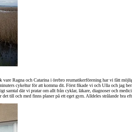
k vare Ragna och Catarina i örebro reumatikerförening har vi fått möjlig
ar minuters cykeltur för att komma dit. Först fikade vi och Ulla och jag b
revligt samtal där vi pratar om allt från cyklar, läkare, diagnoser och m
 det till och med finns planer på ett eget gym. Alldeles strålande bra ef