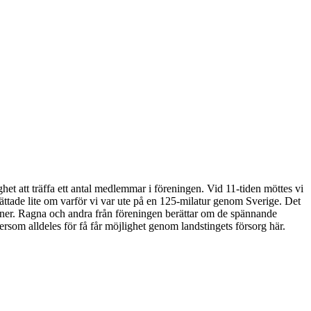
het att träffa ett antal medlemmar i föreningen. Vid 11-tiden möttes vi
erättade lite om varför vi var ute på en 125-milatur genom Sverige. Det
ediciner. Ragna och andra från föreningen berättar om de spännande
tersom alldeles för få får möjlighet genom landstingets försorg här.