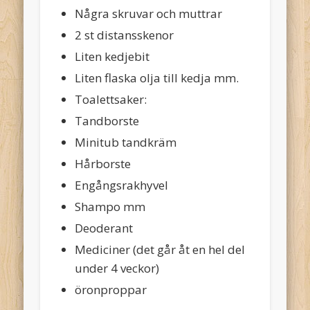
Några skruvar och muttrar
2 st distansskenor
Liten kedjebit
Liten flaska olja till kedja mm.
Toalettsaker:
Tandborste
Minitub tandkräm
Hårborste
Engångsrakhyvel
Shampo mm
Deoderant
Mediciner (det går åt en hel del
under 4 veckor)
öronproppar