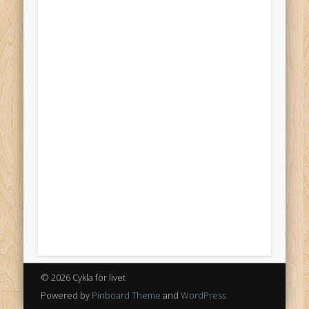
© 2026 Cykla för livet
Powered by
Pinboard Theme
and
WordPress