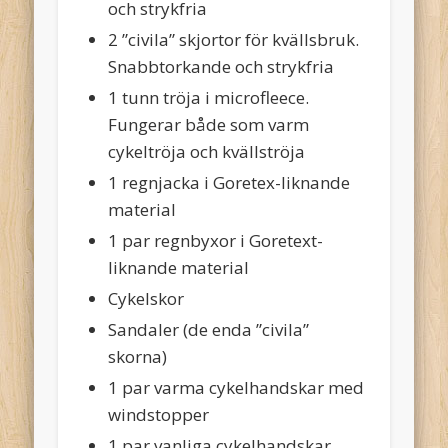
och strykfria
2 ”civila” skjortor för kvällsbruk.
Snabbtorkande och strykfria
1 tunn tröja i microfleece.
Fungerar både som varm
cykeltröja och kvällströja
1 regnjacka i Goretex-liknande
material
1 par regnbyxor i Goretext-
liknande material
Cykelskor
Sandaler (de enda ”civila”
skorna)
1 par varma cykelhandskar med
windstopper
1 par vanliga cykelhandskar