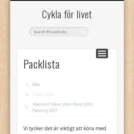
GAMLA GÄSTBOKEN FRÅN 2005
SAMARBETSPARTNERS
OM CYKLA FÖR LIVET!
GÄSTBOK
Cykla för livet
Packlista
falke
7 april, 2006
Alperna till Skåne, 2006
,
Planer 2006
,
Planering 2007
Vi tycker det är viktigt att köra med