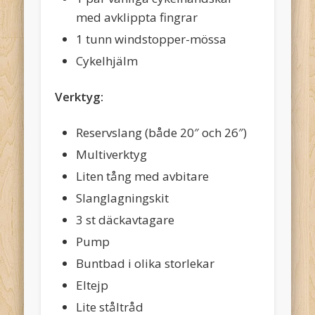
med avklippta fingrar
1 tunn windstopper-mössa
Cykelhjälm
Verktyg:
Reservslang (både 20″ och 26″)
Multiverktyg
Liten tång med avbitare
Slanglagningskit
3 st däckavtagare
Pump
Buntbad i olika storlekar
Eltejp
Lite ståltråd