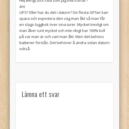
Hej Bengt (och Ulla som jag inte träffat –
än)
GPS? Eller har du det i datorn? De flesta GPSer kan
spara och exportera den väg man åkt så man får
en slags loggbok över sina turer. Mycket trevligt om
man åker runt mycket och inte rikigt har 100% koll
på var man är och vart man åkt. Men det behövs
batterier förstås. Det behöver å andra sidan datorn
också.
Lämna ett svar