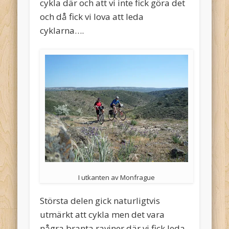
cykla där och att vi inte fick göra det
och då fick vi lova att leda
cyklarna….
I utkanten av Monfrague
Största delen gick naturligtvis
utmärkt att cykla men det vara
några branta raviner där vi fick leda