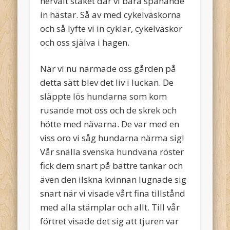
nervält staket där vi bara spanande
in hästar. Så av med cykelväskorna
och så lyfte vi in cyklar, cykelväskor
och oss själva i hagen.
När vi nu närmade oss gården på
detta sätt blev det liv i luckan. De
släppte lös hundarna som kom
rusande mot oss och de skrek och
hötte med nävarna. De var med en
viss oro vi såg hundarna närma sig!
Vår snälla svenska hundvana röster
fick dem snart på bättre tankar och
även den ilskna kvinnan lugnade sig
snart när vi visade vårt fina tillstånd
med alla stämplar och allt. Till vår
förtret visade det sig att tjuren var