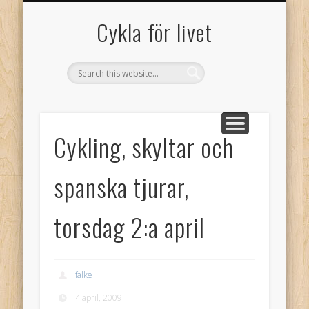
GAMLA GÄSTBOKEN FRÅN 2005
SAMARBETSPARTNERS
OM CYKLA FÖR LIVET!
GÄSTBOK
Cykla för livet
Cykling, skyltar och
spanska tjurar,
torsdag 2:a april
falke
4 april, 2009