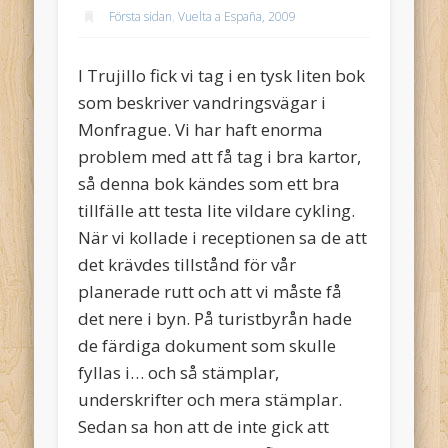
Första sidan
,
Vuelta a España, 2009
I Trujillo fick vi tag i en tysk liten bok
som beskriver vandringsvägar i
Monfrague. Vi har haft enorma
problem med att få tag i bra kartor,
så denna bok kändes som ett bra
tillfälle att testa lite vildare cykling.
När vi kollade i receptionen sa de att
det krävdes tillstånd för vår
planerade rutt och att vi måste få
det nere i byn. På turistbyrån hade
de färdiga dokument som skulle
fyllas i… och så stämplar,
underskrifter och mera stämplar.
Sedan sa hon att de inte gick att