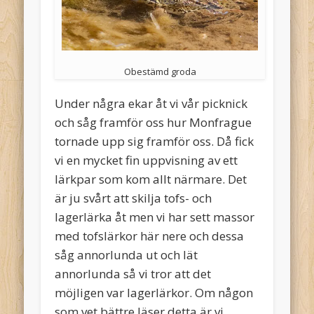
Obestämd groda
Under några ekar åt vi vår picknick
och såg framför oss hur Monfrague
tornade upp sig framför oss. Då fick
vi en mycket fin uppvisning av ett
lärkpar som kom allt närmare. Det
är ju svårt att skilja tofs- och
lagerlärka åt men vi har sett massor
med tofslärkor här nere och dessa
såg annorlunda ut och lät
annorlunda så vi tror att det
möjligen var lagerlärkor. Om någon
som vet bättre läser detta är vi