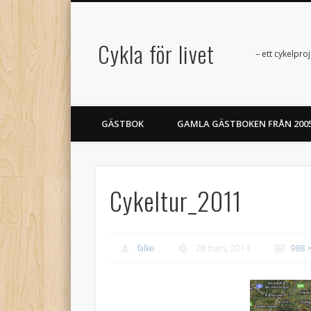
Cykla för livet
– ett cykelpr
GÄSTBOK
GAMLA GÄSTBOKEN FRÅN 200
Cykeltur_2011
falke
28 mars, 2014
988 